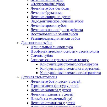
Фторирование зубов
Лечение зубов без боли
Лечение бруксизма
Лечение свища на десне
Эндодонтическое лечение зубов
Лечение эрозии зубов
Лечение клиновидного дефекта
Восстановление эмали зубов
Реминерализация эмали зубов
Диагностика зубов
Прицельный снимок зуба
Профилактический осмотр у стоматолога
Слепок зубов
Записаться на прием к стоматологу
Консультация стоматолога-хирурга
Консультация стоматолога-ортопеда
Консультация стоматолога-терапевта
Детская стоматология
Лечение зубов и десен у детей
Герметизация фиссур у детей
Лечение кариеса у детей
Лечение пульпита у детей
Пломба на молочный зуб
Лечение стоматита у детей