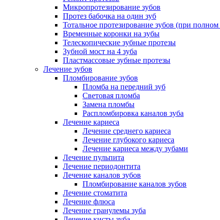
Микропротезирование зубов
Протез бабочка на один зуб
Тотальное протезирование зубов (при полном
Временные коронки на зубы
Телескопические зубные протезы
Зубной мост на 4 зуба
Пластмассовые зубные протезы
Лечение зубов
Пломбирование зубов
Пломба на передний зуб
Световая пломба
Замена пломбы
Распломбировка каналов зуба
Лечение кариеса
Лечение среднего кариеса
Лечение глубокого кариеса
Лечение кариеса между зубами
Лечение пульпита
Лечение периодонтита
Лечение каналов зубов
Пломбирование каналов зубов
Лечение стоматита
Лечение флюса
Лечение гранулемы зуба
Лечение кисты зуба