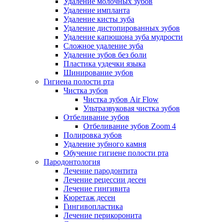
Удаление молочных зубов
Удаление импланта
Удаление кисты зуба
Удаление дистопированных зубов
Удаление капюшона зуба мудрости
Сложное удаление зуба
Удаление зубов без боли
Пластика уздечки языка
Шинирование зубов
Гигиена полости рта
Чистка зубов
Чистка зубов Air Flow
Ультразвуковая чистка зубов
Отбеливание зубов
Отбеливание зубов Zoom 4
Полировка зубов
Удаление зубного камня
Обучение гигиене полости рта
Пародонтология
Лечение пародонтита
Лечение рецессии десен
Лечение гингивита
Кюретаж десен
Гингивопластика
Лечение перикоронита