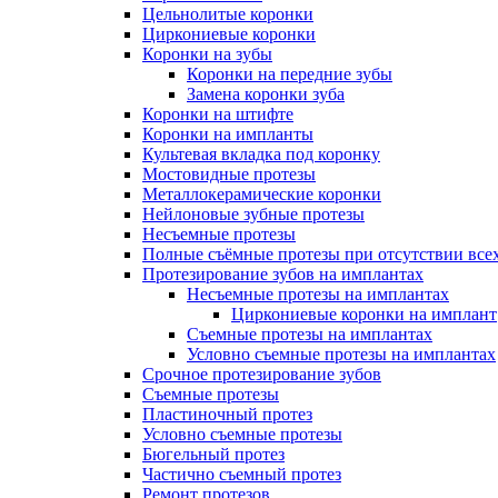
Цельнолитые коронки
Циркониевые коронки
Коронки на зубы
Коронки на передние зубы
Замена коронки зуба
Коронки на штифте
Коронки на импланты
Культевая вкладка под коронку
Мостовидные протезы
Металлокерамические коронки
Нейлоновые зубные протезы
Несъемные протезы
Полные съёмные протезы при отсутствии всех
Протезирование зубов на имплантах
Несъемные протезы на имплантах
Циркониевые коронки на имплант
Съемные протезы на имплантах
Условно съемные протезы на имплантах
Срочное протезирование зубов
Съемные протезы
Пластиночный протез
Условно съемные протезы
Бюгельный протез
Частично съемный протез
Ремонт протезов