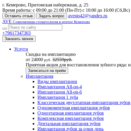
г. Кемерово, Притомская набережная, д. 25
Время работы: с 09:00 до 21:00 (Пн-Пт) с 10:00 до 16:00 (Сб,Вс)
avesto42@yandex.ru
Оставить отзыв
Задать вопрос
AVE
Современная стоматология в центре Кемерово
+79617347303
Заказать звонок
Услуги
Скидка на имплантацию
от 24000
32559руб.
руб.
Приятная акция для восстановления зубного ряда: 
Записаться на приём
Имплантация
Виды имплантации
Имплантация All-on-4
Имплантация All-on-6
Имплантация 1 зуба
Классическая двухэтапная имплантация зубов
Одномоментная имплантация зубов
Одноэтапная имплантация зубов
Комплексная имплантация зубов
Дентальная имплантация зубов
Имплантация зубов за один день