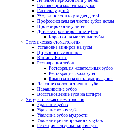
Лечение периодонтита у детей
Реставрация молочных зубов
Гигиена у детей
Уход за полостью рта для детей
Профессиональная чистка зубов детям
Протезирование у детей
Детское протезирование зубов
Коронки на молочные зубы
Эстетическая стоматология
Установка виниров на зубы
Циркониевые виниры
Виниры E-max
Реставрация зубов
Реставрация жевательных зубов
Реставрация скола зуба
Композитная реставрация зубов
Лечение сколов и трещин зубов
Наращивание зубов
Восстановление зуба на штифте
Хирургическая стоматология
Удаление зубов
Удаление корня зуба
Удаление зубов мудрости
Удаление ретинированных зубов
Резекция верхушки корня зуба