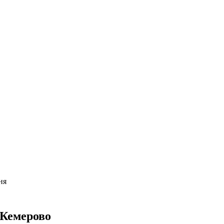
ня
 Кемерово