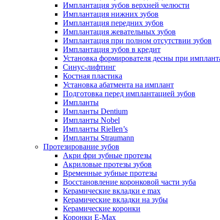
Имплантация зубов верхней челюсти
Имплантация нижних зубов
Имплантация передних зубов
Имплантация жевательных зубов
Имплантация при полном отсутствии зубов
Имплантация зубов в кредит
Установка формирователя десны при имплан
Синус-лифтинг
Костная пластика
Установка абатмента на имплант
Подготовка перед имплантацией зубов
Импланты
Импланты Dentium
Импланты Nobel
Импланты Riellen’s
Импланты Straumann
Протезирование зубов
Акри фри зубные протезы
Акриловые протезы зубов
Временные зубные протезы
Восстановление коронковой части зуба
Керамические вкладки e max
Керамические вкладки на зубы
Керамические коронки
Коронки E-Max