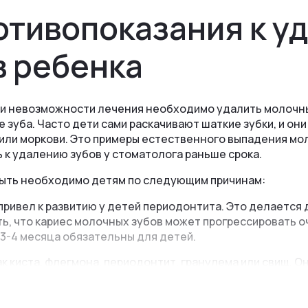
протезы
ые съёмные протезы
отивопоказания к у
Зубной мост на 4 зуба
отсутствии всех
в
Пластмассовые зубные
в ребенка
протезы
ри невозможности лечения необходимо удалить молочны
 зуба. Часто дети сами раскачивают шаткие зубки, и он
 или моркови. Это примеры естественного выпадения мо
 к удалению зубов у стоматолога раньше срока.
быть необходимо детям по следующим причинам:
 привел к развитию у детей периодонтита. Это делаетс
ть, что кариес молочных зубов может прогрессировать 
3-4 месяца обязательны для детей.
к киста, флегмона, периодонтит, гранулема или свищ. Он
сли молочный зуб не удалять, воспаление может распро