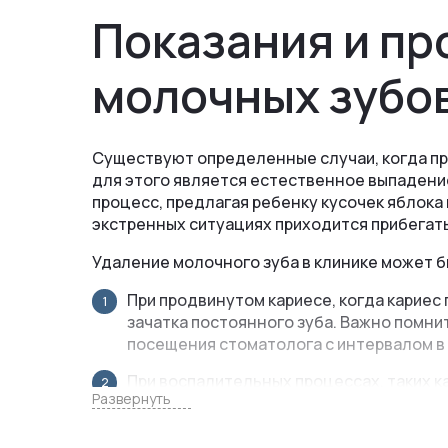
Полн
Показания и пр
при 
зубо
молочных зубо
Существуют определенные случаи, когда п
для этого является естественное выпадение
процесс, предлагая ребенку кусочек яблока
экстренных ситуациях приходится прибегать
Удаление молочного зуба в клинике может 
При продвинутом кариесе, когда кариес
зачатка постоянного зуба. Важно помни
посещения стоматолога с интервалом в 
При воспалительных процессах, таких ка
Развернуть
неправильного лечения или инфекции. Е
зуба.