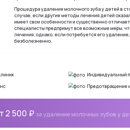
ий важно обсудить ситуацию с врачом в клинике и опред
Процедура удаления молочного зуба у детей в ст
ии.
случае, если другие методы лечения детей оказ
имеет свои особенности и существенно отличает
специалисты предпримут все возможные меры, что
лечения, однако, если потребуется его удаление
безболезненно.
клиник
Индивидуальный 
анс
Предотвращение 
т 2 500 ₽
за удаление молочных зубов у де