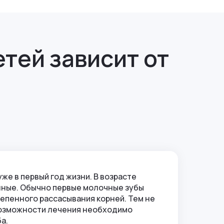
т нормальному росту постоянного зуба, то
, при падении ребенка.
тей зависит от
у детей растет неправильно и мешает
т для роста постоянного зуба, а корни
но учитывать. Вот некоторые из них:
а. Также не рекомендуется проводить
же в первый год жизни. В возрасте
янные. Обычно первые молочные зубы
епенного рассасывания корней. Тем не
евозможности лечения необходимо
а.