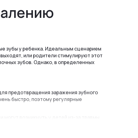
далению
е зубы у ребенка. Идеальным сценарием
и выходят, или родители стимулируют этот
лочных зубов. Однако, в определенных
я для предотвращения заражения зубного
очень быстро, поэтому регулярные
и могут возникнуть у детей из-за травмы,
страниться на зубной зачаток постоянного