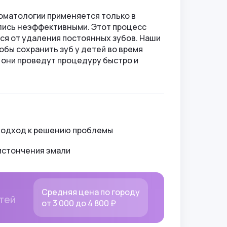
елить наилучший курс действий для
оматологии применяется только в
ались неэффективными. Этот процесс
ся от удаления постоянных зубов. Наши
бы сохранить зуб у детей во время
, они проведут процедуру быстро и
подход к решению проблемы
истончения эмали
Средняя цена по городу
тей
от 3 000 до 4 800 ₽