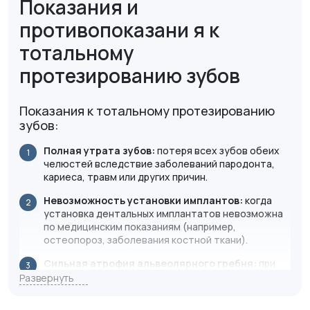
Показания и
противопоказани я к
тотальному
протезированию зубов
Показания к тотальному протезированию
зубов:
Полная утрата зубов:
потеря всех зубов обеих
челюстей вследствие заболеваний пародонта,
кариеса, травм или других причин.
Невозможность установки имплантов:
к
огда
установка дентальных имплантатов невозможна
по медицинским показаниям (например,
остеопороз, заболевания костной ткани).
Сильная атрофия альвеолярного гребня:
п
ри
значительном уменьшении объема кости после
Развернуть
удаления зубов, что делает установку имплантов
сложной задачей.